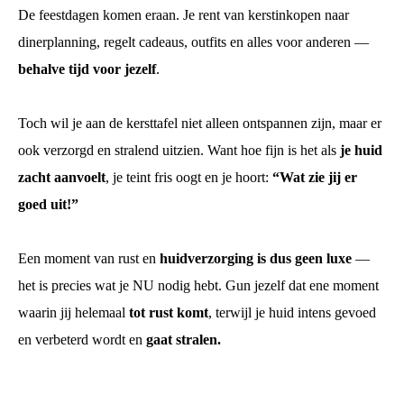
De feestdagen komen eraan. Je rent van kerstinkopen naar
oekers te
 op de
dinerplanning, regelt cadeaus, outfits en alles voor anderen —
e. Hierdoor
behalve tijd voor jezelf
.
 website-
ren
Toch wil je aan de kersttafel niet alleen ontspannen zijn, maar er
nte
enties
ook verzorgd en stralend uitzien. Want hoe fijn is het als
je huid
gebaseerd
zacht aanvoelt
, je teint fris oogt en je hoort:
“Wat zie jij er
 gedrag
goed uit!”
ze
er.
Een moment van rust en
huidverzorging is dus geen luxe
—
het is precies wat je NU nodig hebt. Gun jezelf dat ene moment
ren
waarin jij helemaal
tot rust komt
, terwijl je huid intens gevoed
en verbeterd wordt en
gaat stralen.