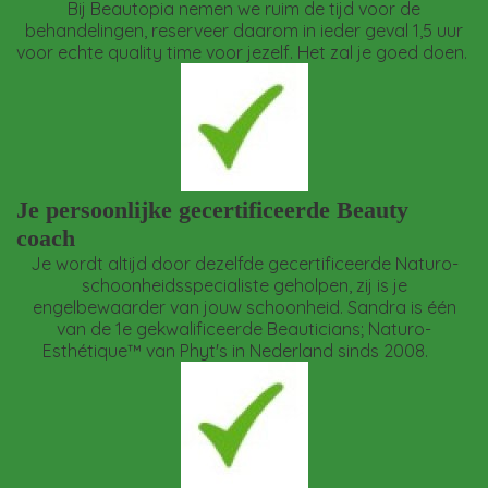
Bij Beautopia nemen we ruim de tijd voor de
behandelingen, reserveer daarom in ieder geval 1,5 uur
voor echte quality time voor jezelf. Het zal je goed doen.
Je persoonlijke gecertificeerde Beauty
coach
Je wordt altijd door dezelfde gecertificeerde Naturo-
schoonheidsspecialiste geholpen, zij is je
engelbewaarder van jouw schoonheid. Sandra is één
van de 1e gekwalificeerde Beauticians; Naturo-
Esthétique™ van Phyt's in Nederland sinds 2008.