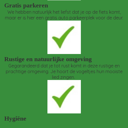
Gratis parkeren
We hebben natuurlijk het liefst dat je op de fiets komt,
maar er is hier een gratis auto parkeerplek voor de deur.
Rustige en natuurlijke omgeving
Gegarandeerd dat je tot rust komt in deze rustige en
prachtige omgeving. Je hoort de vogeltjes hun mooiste
lied zingen.
Hygiëne