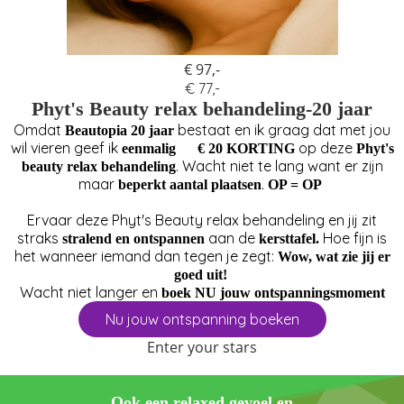
€ 97,-
€ 77,-
Phyt's Beauty relax behandeling-20 jaar
Omdat
bestaat en ik graag dat met jou
Beautopia 20 jaar
wil vieren geef ik
op deze
eenmalig
€ 20 KORTING
Phyt's
. Wacht niet te lang want er zijn
beauty relax behandeling
maar
.
beperkt aantal plaatsen
OP = OP
Ervaar deze Phyt's Beauty relax behandeling en jij zit
straks
aan de
Hoe fijn is
stralend en ontspannen
kersttafel.
het wanneer iemand dan tegen je zegt:
Wow, wat zie jij er
goed uit!
Wacht niet langer en
boek NU jouw ontspanningsmoment
Nu jouw ontspanning boeken
Enter your stars
Ook een relaxed gevoel en