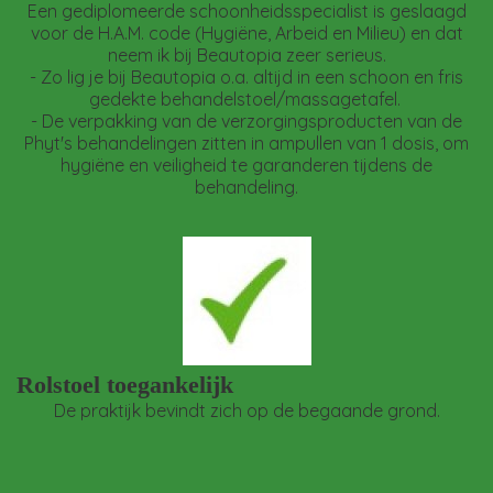
Een gediplomeerde schoonheidsspecialist is geslaagd
voor de H.A.M. code (Hygiëne, Arbeid en Milieu) en dat
neem ik bij Beautopia zeer serieus.
- Zo lig je bij Beautopia o.a. altijd in een schoon en fris
gedekte behandelstoel/massagetafel.
- De verpakking van de verzorgingsproducten van de
Phyt's behandelingen zitten in ampullen van 1 dosis, om
hygiëne en veiligheid te garanderen tijdens de
behandeling.
Rolstoel toegankelijk
De praktijk bevindt zich op de begaande grond.