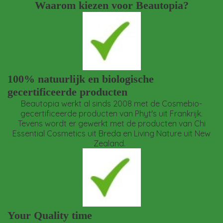
Waarom kiezen voor Beautopia?
100% natuurlijk en biologische
gecertificeerde producten
Beautopia werkt al sinds 2008 met de Cosmebio-
gecertificeerde producten van Phyt's uit Frankrijk.
Tevens wordt er gewerkt met de producten van Chi
Essential Cosmetics uit Breda en Living Nature uit New
Zealand.
Your Quality time